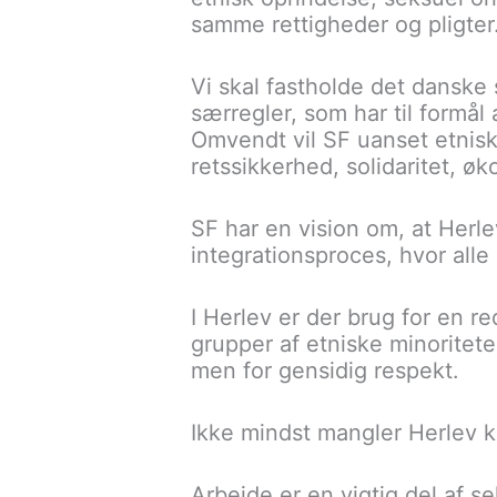
samme rettigheder og pligter
Vi skal fastholde det danske
særregler, som har til formå
Omvendt vil SF uanset etnis
retssikkerhed, solidaritet, øko
SF har en vision om, at Herle
integrationsproces, hvor alle
I Herlev er der brug for en 
grupper af etniske minoritet
men for gensidig respekt.
Ikke mindst mangler Herlev 
Arbejde er en vigtig del af 