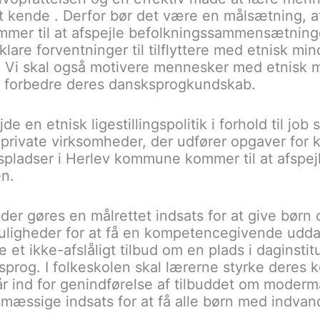
at kende . Derfor bør det være en målsætning,
mmer til at afspejle befolkningssammensætningen
 klare forventninger til tilflyttere med etnisk m
. Vi skal også motivere mennesker med etnisk 
 at forbedre deres dansksprogkundskab.
en etnisk ligestillingspolitik i forhold til job 
i private virksomheder, der udfører opgaver for
spladser i Herlev kommune kommer til at afspej
n.
er gøres en målrettet indsats for at give bør
uligheder for at få en kompetencegivende udda
et ikke-afslåligt tilbud om en plads i daginstit
sprog. I folkeskolen skal lærerne styrke deres 
 ind for genindførelse af tilbuddet om moderm
mæssige indsats for at få alle børn med indvan