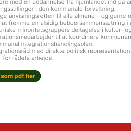
rere med en uddannelse fra hjemlandet ind på 
ingsstillinger i den kommunale forvaltning.
 anvisningsretten til alle almene – og gerne og
r at fremme en alsidig beboersammensætning i a
niske minoritetsgruppers deltagelse i kultur- og 
rationsmedarbejder til at koordinere kommunens
mmunal integrationshandlingsplan.
grationsråd med direkte politisk repræsentation,
r for rådets arbejde.
 som pdf her