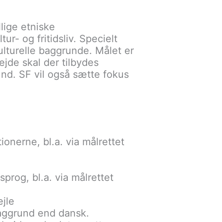
llige etniske
r- og fritidsliv. Specielt
ulturelle baggrunde. Målet er
ejde skal der tilbydes
und. SF vil også sætte fokus
tionerne, bl.a. via målrettet
prog, bl.a. via målrettet
jle
aggrund end dansk.