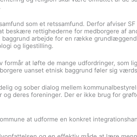
.
 samfund som et retssamfund. Derfor afviser SF 
l at beskære rettighederne for medborgere af an
k baggrund arbejde for en række grundlæggend
logi og ligestilling.
v formår at løfte de mange udfordringer, som lig
 borgere uanset etnisk baggrund føler sig værds
redelig og sober dialog mellem kommunalbestyrel
er og deres foreninger. Der er ikke brug for grø
kommune at udforme en konkret integrationshan
selvopfattelsen og en effektiv måde at lære men