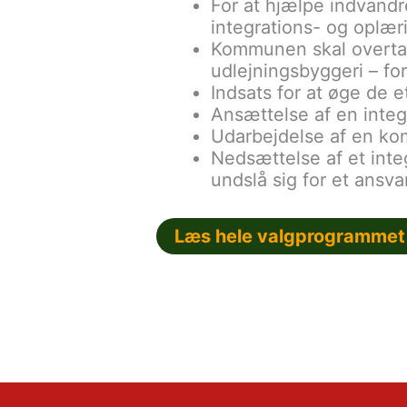
For at hjælpe indvand
integrations- og oplær
Kommunen skal overtage
udlejningsbyggeri – fo
Indsats for at øge de et
Ansættelse af en integ
Udarbejdelse af en ko
Nedsættelse af et inte
undslå sig for et ansva
Læs hele valgprogrammet