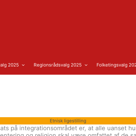
alg 2025
Regionsrådsvalg 2025
Folketingsvalg 20
Etnisk ligestilling
ts på integrationsområdet er, at alle uanset hud
rientering og religion skal være omfattet af de