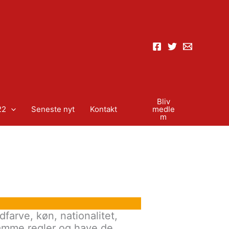
Bliv
22
Seneste nyt
Kontakt
medle
m
farve, køn, nationalitet,
 samme regler og have de