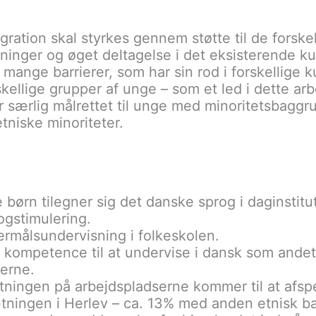
gration skal styrkes gennem støtte til de forske
inger og øget deltagelse i det eksisterende kultu
ange barrierer, som har sin rod i forskellige k
kellige grupper af unge – som et led i dette arb
r særlig målrettet til unge med minoritetsbaggr
etniske minoriteter.
le børn tilegner sig det danske sprog i daginstitu
ogstimulering.
rmålsundervisning i folkeskolen.
 kompetence til at undervise i dansk som andets
erne.
ngen på arbejdspladserne kommer til at afspe
ningen i Herlev – ca. 13% med anden etnisk b