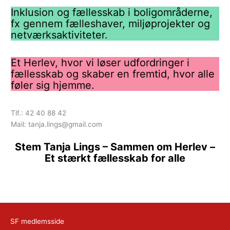
Inklusion og fællesskab i boligområderne,
fx gennem fælleshaver, miljøprojekter og
netværksaktiviteter.
Et Herlev, hvor vi løser udfordringer i
fællesskab og skaber en fremtid, hvor alle
føler sig hjemme.
Tlf.: 42 40 88 42
Mail: tanja.lings@gmail.com
Stem Tanja Lings – Sammen om Herlev –
Et stærkt fællesskab for alle
SF medlemsside