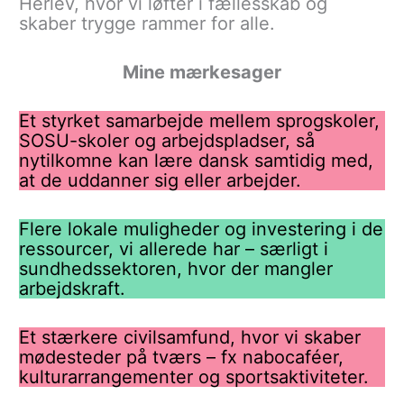
Herlev, hvor vi løfter i fællesskab og
skaber trygge rammer for alle.
Mine mærkesager
Et styrket samarbejde mellem sprogskoler,
SOSU-skoler og arbejdspladser, så
nytilkomne kan lære dansk samtidig med,
at de uddanner sig eller arbejder.
Flere lokale muligheder og investering i de
ressourcer, vi allerede har – særligt i
sundhedssektoren, hvor der mangler
arbejdskraft.
Et stærkere civilsamfund, hvor vi skaber
mødesteder på tværs – fx nabocaféer,
kulturarrangementer og sportsaktiviteter.