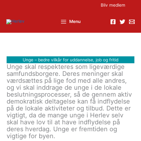
Gå
Bliv medlem
til
indholdet
Menu
Unge – bedre vilkår for uddannelse, job og fritid
Unge skal respekteres som ligeværdige
samfundsborgere. Deres meninger skal
værdsættes på lige fod med alle andres,
og vi skal inddrage de unge i de lokale
beslutningsprocesser, så de gennem aktiv
demokratisk deltagelse kan få indflydelse
på de lokale aktiviteter og tilbud. Dette er
vigtigt, da de mange unge i Herlev selv
skal have lov til at have indflydelse på
deres hverdag. Unge er fremtiden og
vigtige for byen.