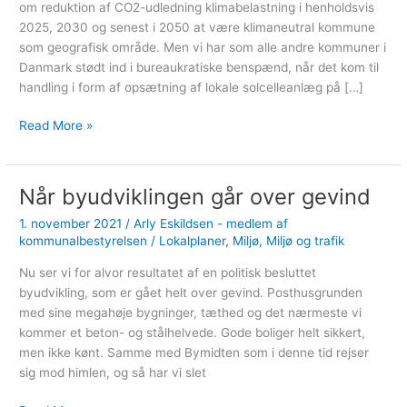
om reduktion af CO2-udledning klimabelastning i henholdsvis
2025, 2030 og senest i 2050 at være klimaneutral kommune
som geografisk område. Men vi har som alle andre kommuner i
Danmark stødt ind i bureaukratiske benspænd, når det kom til
handling i form af opsætning af lokale solcelleanlæg på […]
Nyt
Read More »
solcelleselskab
og
fart
Når byudviklingen går over gevind
på
1. november 2021
/
Arly Eskildsen - medlem af
den
kommunalbestyrelsen
/
Lokalplaner
,
Miljø
,
Miljø og trafik
grønne
omstilling
Nu ser vi for alvor resultatet af en politisk besluttet
byudvikling, som er gået helt over gevind. Posthusgrunden
med sine megahøje bygninger, tæthed og det nærmeste vi
kommer et beton- og stålhelvede. Gode boliger helt sikkert,
men ikke kønt. Samme med Bymidten som i denne tid rejser
sig mod himlen, og så har vi slet