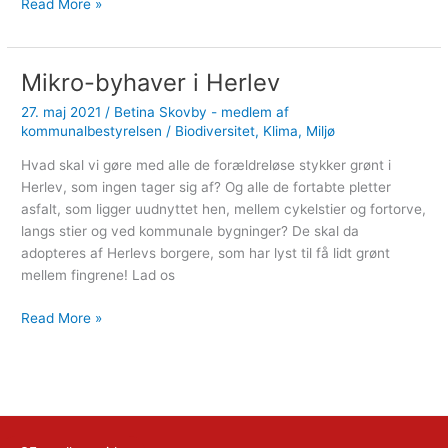
Når
Read More »
byudviklingen
går
over
Mikro-byhaver i Herlev
gevind
27. maj 2021
/
Betina Skovby - medlem af
kommunalbestyrelsen
/
Biodiversitet
,
Klima
,
Miljø
Hvad skal vi gøre med alle de forældreløse stykker grønt i
Herlev, som ingen tager sig af? Og alle de fortabte pletter
asfalt, som ligger uudnyttet hen, mellem cykelstier og fortorve,
langs stier og ved kommunale bygninger? De skal da
adopteres af Herlevs borgere, som har lyst til få lidt grønt
mellem fingrene! Lad os
Mikro-
Read More »
byhaver
i
Herlev