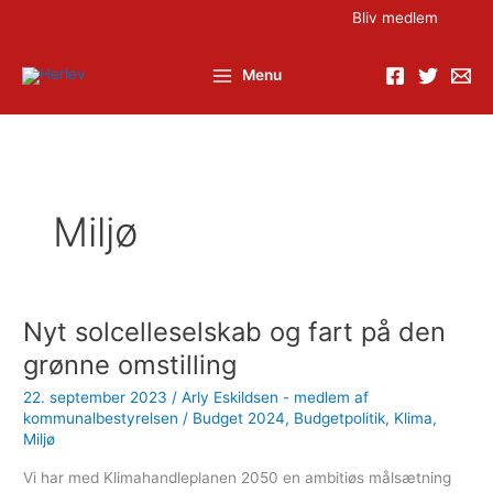
Gå
Bliv medlem
til
indholdet
Menu
Miljø
Nyt solcelleselskab og fart på den
grønne omstilling
22. september 2023
/
Arly Eskildsen - medlem af
kommunalbestyrelsen
/
Budget 2024
,
Budgetpolitik
,
Klima
,
Miljø
Vi har med Klimahandleplanen 2050 en ambitiøs målsætning