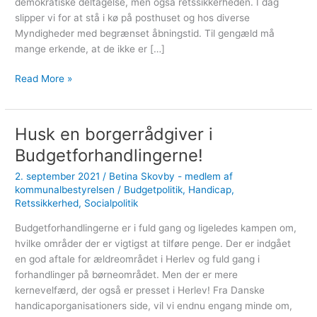
demokratiske deltagelse, men også retssikkerheden. I dag
slipper vi for at stå i kø på posthuset og hos diverse
Myndigheder med begrænset åbningstid. Til gengæld må
mange erkende, at de ikke er […]
Hvor
Read More »
digital
er
du?
Husk en borgerrådgiver i
Budgetforhandlingerne!
2. september 2021
/
Betina Skovby - medlem af
kommunalbestyrelsen
/
Budgetpolitik
,
Handicap
,
Retssikkerhed
,
Socialpolitik
Budgetforhandlingerne er i fuld gang og ligeledes kampen om,
hvilke områder der er vigtigst at tilføre penge. Der er indgået
en god aftale for ældreområdet i Herlev og fuld gang i
forhandlinger på børneområdet. Men der er mere
kernevelfærd, der også er presset i Herlev! Fra Danske
handicaporganisationers side, vil vi endnu engang minde om,