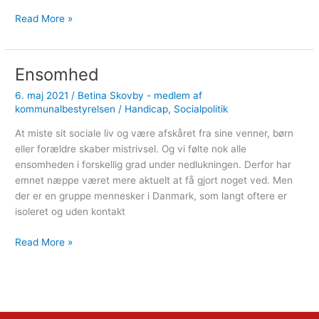
Husk
Read More »
en
borgerrådgiver
i
Ensomhed
Budgetforhandlingerne!
6. maj 2021
/
Betina Skovby - medlem af
kommunalbestyrelsen
/
Handicap
,
Socialpolitik
At miste sit sociale liv og være afskåret fra sine venner, børn
eller forældre skaber mistrivsel. Og vi følte nok alle
ensomheden i forskellig grad under nedlukningen. Derfor har
emnet næppe været mere aktuelt at få gjort noget ved. Men
der er en gruppe mennesker i Danmark, som langt oftere er
isoleret og uden kontakt
Ensomhed
Read More »